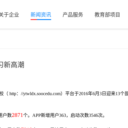
关于企业
新闻资讯
产品服务
教育部项目
习新高潮
校
（ http：//ytwldx.soocedu.com）
平台于2016年6月3日迎来13个
2871
用户数
个。APP新增用户363，启动次数3546次。