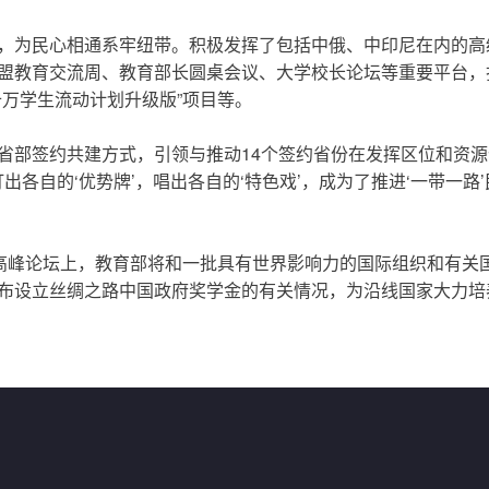
为民心相通系牢纽带。积极发挥了包括中俄、中印尼在内的高
盟教育交流周、教育部长圆桌会议、大学校长论坛等重要平台，
万学生流动计划升级版”项目等。
部签约共建方式，引领与推动14个签约省份在发挥区位和资源
出各自的‘优势牌’，唱出各自的‘特色戏’，成为了推进‘一带一路’
高峰论坛上，教育部将和一批具有世界影响力的国际组织和有关
布设立丝绸之路中国政府奖学金的有关情况，为沿线国家大力培