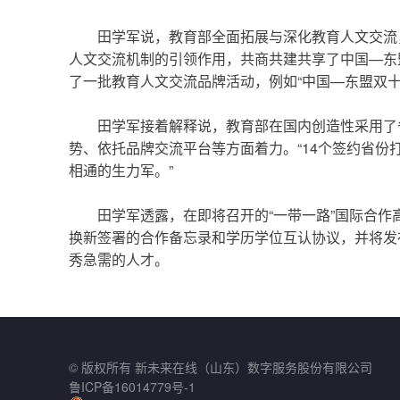
田学军说，教育部全面拓展与深化教育人文交流，
人文交流机制的引领作用，共商共建共享了中国—东
了一批教育人文交流品牌活动，例如“中国—东盟双十
田学军接着解释说，教育部在国内创造性采用了省
势、依托品牌交流平台等方面着力。“14个签约省份打
相通的生力军。”
田学军透露，在即将召开的“一带一路”国际合作
换新签署的合作备忘录和学历学位互认协议，并将发
秀急需的人才。
© 版权所有 新未来在线（山东）数字服务股份有限公司
鲁ICP备16014779号-1